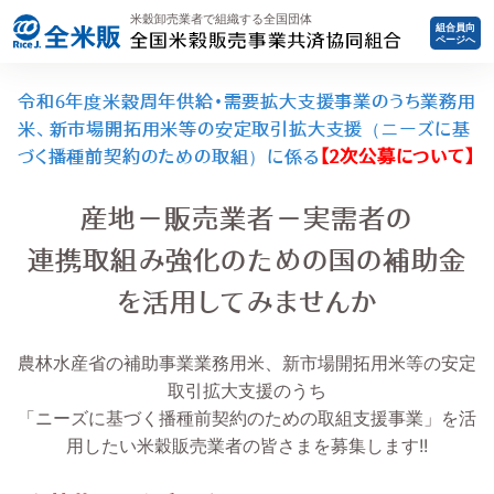
米穀卸売業者で組織する全国団体
組合員向
ページへ
令和6年度米穀周年供給・需要拡大支援事業のうち業務用
米、新市場開拓用米等の安定取引拡大支援（ニーズに基
づく播種前契約のための取組）に係る
【2次公募について】
産地－販売業者－実需者の
連携取組み強化のための国の補助金
を活用してみませんか
農林水産省の補助事業業務用米、新市場開拓用米等の安定
取引拡大支援のうち
「ニーズに基づく播種前契約のための取組支援事業」を活
用したい米穀販売業者の皆さまを募集します!!